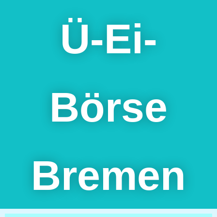
Zum
Inhalt
Ü-Ei-
springen
Börse
Bremen